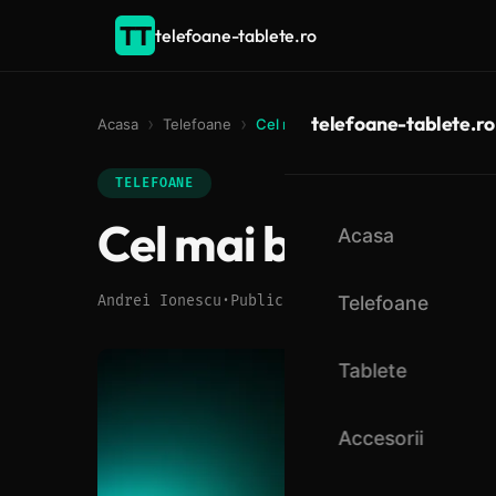
TT
telefoane-tablete.ro
telefoane-tablete.ro
Acasa
Telefoane
Cel mai bun telefon sub 1000 lei
TELEFOANE
Cel mai bun telefon
Acasa
Telefoane
Andrei Ionescu
·
Publicat: 3 martie 2026
·
Actual
Tablete
Accesorii