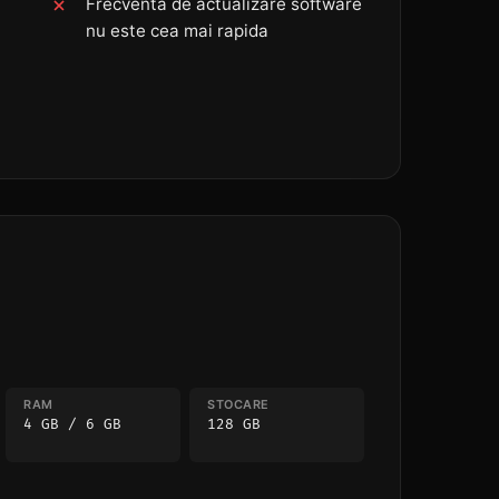
Frecventa de actualizare software
nu este cea mai rapida
RAM
STOCARE
4 GB / 6 GB
128 GB