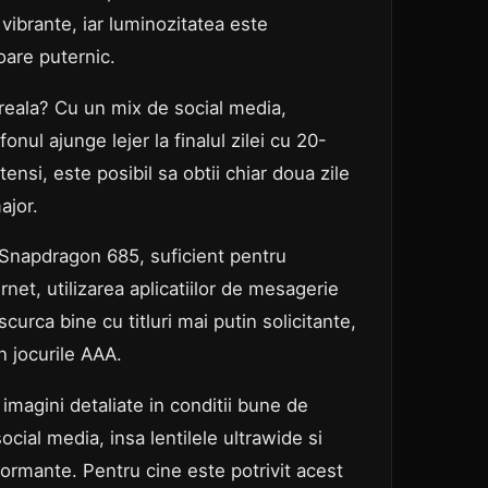
 vibrante, iar luminozitatea este
soare puternic.
 reala? Cu un mix de social media,
nul ajunge lejer la finalul zilei cu 20-
ensi, este posibil sa obtii chiar doua zile
ajor.
 Snapdragon 685, suficient pentru
rnet, utilizarea aplicatiilor de mesagerie
scurca bine cu titluri mai putin solicitante,
n jocurile AAA.
magini detaliate in conditii bune de
cial media, insa lentilele ultrawide si
rmante. Pentru cine este potrivit acest