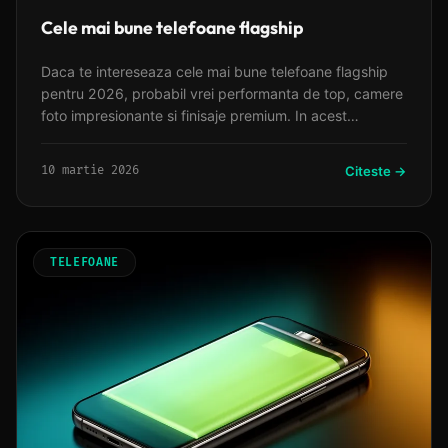
Cele mai bune telefoane flagship
Daca te intereseaza cele mai bune telefoane flagship
pentru 2026, probabil vrei performanta de top, camere
foto impresionante si finisaje premium. In acest
moment, Samsung Galaxy S25 Ultra se distinge ca
lider, oferind cel mai bun pachet datorita ecranului sau
10 martie 2026
Citeste →
vibrant, sistemului de camere versatil cu zoom optic de
10x si stylus-ului S Pen integrat, la un pret de
aproximativ 6500 lei.
TELEFOANE