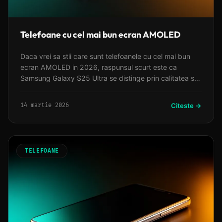
Telefoane cu cel mai bun ecran AMOLED
Daca vrei sa stii care sunt telefoanele cu cel mai bun
ecran AMOLED in 2026, raspunsul scurt este ca
Samsung Galaxy S25 Ultra se distinge prin calitatea sa
superioara, oferind culori vibrante, negru perfect si o
luminozitate iesita din comun, la un pret pe masura.
14 martie 2026
Citeste →
Totusi, optiuni excelente se gasesc si la preturi mai
accesibile, precum Xiaomi 14 Pro sau Google Pixel 9
Pro, care ofera experiente vizuale de top fara a goli
complet buzunarul.
TELEFOANE