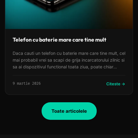
Telefon cu baterie mare care tine mult
Daca cauti un telefon cu baterie mare care tine mult, cel
mai probabil vrei sa scapi de grija incarcatorului zilnic si
sa ai dispozitivul functional toata ziua, poate chiar
doua. Modelele cu baterii de 5000 mAh sau chiar mai
mult au devenit standardul pentru cei care utilizeaza
9 martie 2026
Citeste →
intensiv telefonul la social media, jocuri sau streaming
video.
Toate articolele