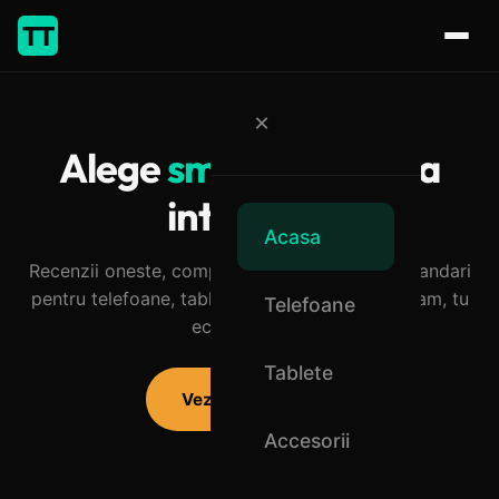
TT
×
Alege
smart
, cumpara
inteligent
Acasa
Recenzii oneste, comparatii detaliate si recomandari
pentru telefoane, tablete si accesorii. Noi testam, tu
Telefoane
economisesti.
Tablete
Vezi articolele
Accesorii