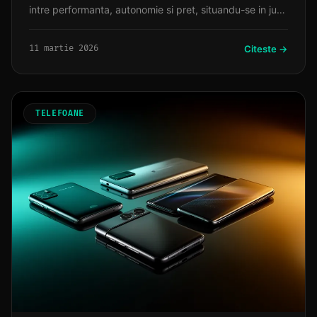
intre performanta, autonomie si pret, situandu-se in jurul
valorii de 700 lei. Daca prioritatile se schimba, Samsung
Galaxy A15 se remarca prin ecranul luminos, in timp ce
11 martie 2026
Citeste →
Motorola Moto G34 5G aduce conectivitate de ultima
generatie la un pret accesibil.
TELEFOANE