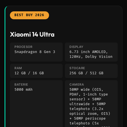
BEST BUY 2026
Xiaomi 14 Ultra
PROCESOR
DISPLAY
Snapdragon 8 Gen 3
6.73 inch AMOLED,
120Hz, Dolby Vision
RAM
STOCARE
12 GB / 16 GB
256 GB / 512 GB
BATERIE
CAMERA
5000 mAh
50MP wide (OIS,
PDAF, 1-inch type
sensor) + 50MP
ultrawide + 50MP
telephoto (3.2x
optical zoom, OIS)
+ 50MP periscope
telephoto (5x