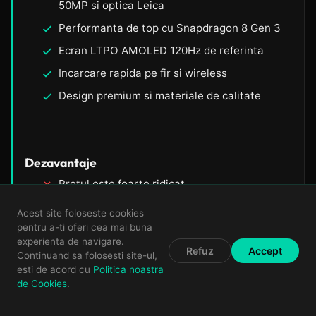
50MP si optica Leica
Performanta de top cu Snapdragon 8 Gen 3
Ecran LTPO AMOLED 120Hz de referinta
Incarcare rapida pe fir si wireless
Design premium si materiale de calitate
Dezavantaje
Pretul este foarte ridicat
Poate fi voluminos si greu pentru unii
Acest site foloseste cookies
utilizatori
pentru a-ti oferi cea mai buna
experienta de navigare.
Software-ul inca poate avea bug-uri
Refuz
Accept
Continuand sa folosesti site-ul,
ocazionale
esti de acord cu
Politica noastra
de Cookies
.
Nu suporta card microSD