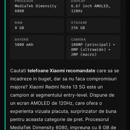
PROCESOR
DISPLAY
MediaTek Dimensity
6.67 inch AMOLED,
6080
120Hz
RAM
STOCARE
8 GB
256 GB
BATERIE
CAMERA
5000 mAh
108MP (principal) +
8MP (ultrawide) +
2MP (macro)
Cautati
telefoane Xiaomi recomandate
care sa se
incadreze in buget, dar sa nu faca compromisuri
majore? Xiaomi Redmi Note 13 5G este un
campion al segmentului entry-level. Dispune de
un ecran AMOLED de 120Hz, care ofera o
experienta vizuala placuta, surprinzator de buna
pentru aceasta categorie de pret. Procesorul
MediaTek Dimensity 6080, impreuna cu 8 GB de